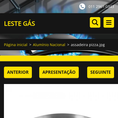
011 2961-0343
LESTE GÁS
Página inicial
>
Alumínio Nacional
>
assadeira pizza.jpg
ANTERIOR
APRESENTAÇÃO
SEGUINTE