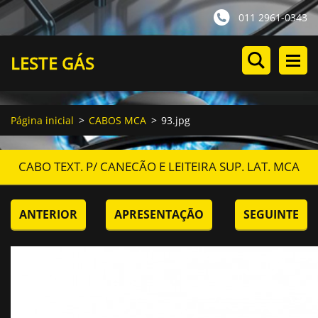
011 2961-0343
LESTE GÁS
Página inicial
>
CABOS MCA
>
93.jpg
CABO TEXT. P/ CANECÃO E LEITEIRA SUP. LAT. MCA
ANTERIOR
APRESENTAÇÃO
SEGUINTE