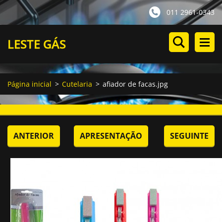
011 2961-0343
LESTE GÁS
Página inicial
>
Cutelaria
>
afiador de facas.jpg
ANTERIOR
APRESENTAÇÃO
SEGUINTE