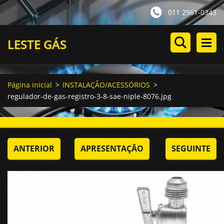
011 2961-0343
LESTE GÁS
Página inicial
>
INSTALAÇÃO/ACESSÓRIOS
>
regulador-de-gas-registro-3-8-sae-niple-8076.jpg
ANTERIOR
APRESENTAÇÃO
SEGUINTE