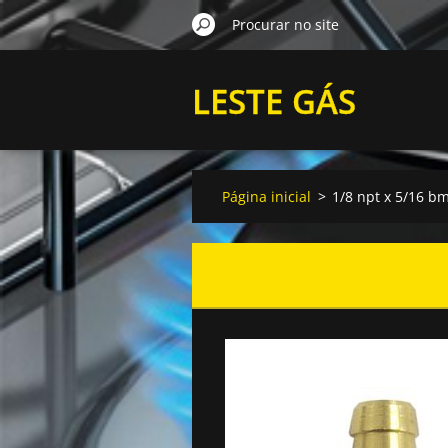
LESTE GÁS
Página inicial
>
1/8 npt x 5/16 b