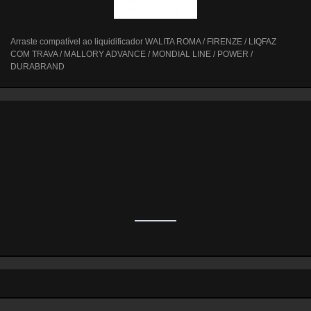
Arraste compatível ao liquidificador WALITA ROMA / FIRENZE / LIQFAZ
COM TRAVA / MALLORY ADVANCE / MONDIAL LINE / POWER /
DURABRAND